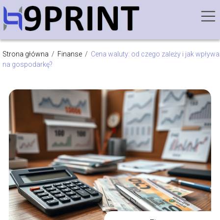
Strona główna
/
Finanse
/
Cena waluty: od czego zależy i jak wpływa
na gospodarkę?