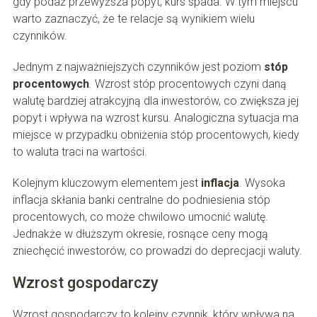
gdy podaż przewyższa popyt, kurs spada. W tym miejscu
warto zaznaczyć, że te relacje są wynikiem wielu
czynników.
Jednym z najważniejszych czynników jest poziom
stóp
procentowych
. Wzrost stóp procentowych czyni daną
walutę bardziej atrakcyjną dla inwestorów, co zwiększa jej
popyt i wpływa na wzrost kursu. Analogiczna sytuacja ma
miejsce w przypadku obniżenia stóp procentowych, kiedy
to waluta traci na wartości.
Kolejnym kluczowym elementem jest
inflacja
. Wysoka
inflacja skłania banki centralne do podniesienia stóp
procentowych, co może chwilowo umocnić walutę.
Jednakże w dłuższym okresie, rosnące ceny mogą
zniechęcić inwestorów, co prowadzi do deprecjacji waluty.
Wzrost gospodarczy
Wzrost gospodarczy to kolejny czynnik, który wpływa na