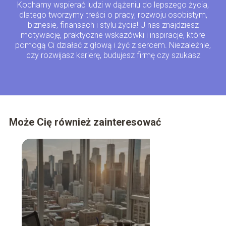
Kochamy wspierać ludzi w dążeniu do lepszego życia,
dlatego tworzymy treści o pracy, rozwoju osobistym,
biznesie, finansach i stylu życia! U nas znajdziesz
motywację, praktyczne wskazówki i inspiracje, które
pomogą Ci działać z głową i żyć z sercem. Niezależnie,
czy rozwijasz karierę, budujesz firmę czy szukasz
równowagi – jesteśmy tu właśnie dla Ciebie!
Może Cię również zainteresować