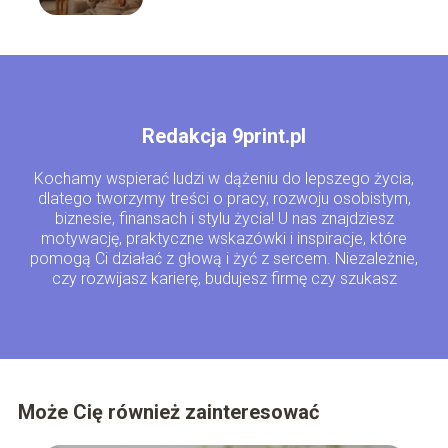
Redakcja 9print.pl
Kochamy wspierać ludzi w dążeniu do lepszego życia,
dlatego tworzymy treści o pracy, rozwoju osobistym,
biznesie, finansach i stylu życia! U nas znajdziesz
motywację, praktyczne wskazówki i inspiracje, które
pomogą Ci działać z głową i żyć z sercem. Niezależnie,
czy rozwijasz karierę, budujesz firmę czy szukasz
równowagi – jesteśmy tu właśnie dla Ciebie!
Może Cię również zainteresować