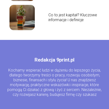
Co to jest kapitał? Kluczowe
informacje i definicje
Redakcja 9print.pl
Kochamy wspierać ludzi w dążeniu do lepszego życia,
dlatego tworzymy treści o pracy, rozwoju osobistym,
biznesie, finansach i stylu życia! U nas znajdziesz
motywację, praktyczne wskazówki i inspiracje, które
pomogą Ci działać z głową i żyć z sercem. Niezależnie,
czy rozwijasz karierę, budujesz firmę czy szukasz
równowagi – jesteśmy tu właśnie dla Ciebie!