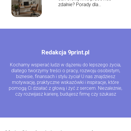
zdalnie? Porady dla
początkujących
Redakcja 9print.pl
Kochamy wspierać ludzi w dążeniu do lepszego życia,
dlatego tworzymy treści o pracy, rozwoju osobistym,
biznesie, finansach i stylu życia! U nas znajdziesz
motywację, praktyczne wskazówki i inspiracje, które
pomogą Ci działać z głową i żyć z sercem. Niezależnie,
czy rozwijasz karierę, budujesz firmę czy szukasz
równowagi – jesteśmy tu właśnie dla Ciebie!