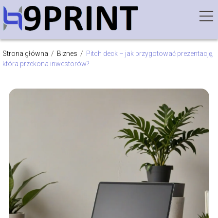
Strona główna
/
Biznes
/
Pitch deck – jak przygotować prezentację,
która przekona inwestorów?