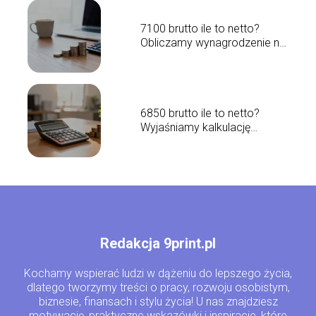
7100 brutto ile to netto?
Obliczamy wynagrodzenie na
rękę
6850 brutto ile to netto?
Wyjaśniamy kalkulację
wynagrodzenia
Redakcja 9print.pl
Kochamy wspierać ludzi w dążeniu do lepszego życia,
dlatego tworzymy treści o pracy, rozwoju osobistym,
biznesie, finansach i stylu życia! U nas znajdziesz
motywację, praktyczne wskazówki i inspiracje, które