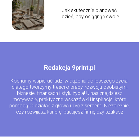
Jak skutecznie planować
dzień, aby osiągnąć swoje
cele?
Redakcja 9print.pl
Kochamy wspierać ludzi w dążeniu do lepszego życia,
dlatego tworzymy treści o pracy, rozwoju osobistym,
biznesie, finansach i stylu życia! U nas znajdziesz
motywację, praktyczne wskazówki i inspiracje, które
pomogą Ci działać z głową i żyć z sercem. Niezależnie,
czy rozwijasz karierę, budujesz firmę czy szukasz
równowagi – jesteśmy tu właśnie dla Ciebie!