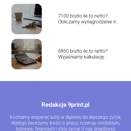
7100 brutto ile to netto?
Obliczamy wynagrodzenie na
rękę
6850 brutto ile to netto?
Wyjaśniamy kalkulację
wynagrodzenia
Redakcja 9print.pl
Kochamy wspierać ludzi w dążeniu do lepszego życia,
dlatego tworzymy treści o pracy, rozwoju osobistym,
biznesie, finansach i stylu życia! U nas znajdziesz